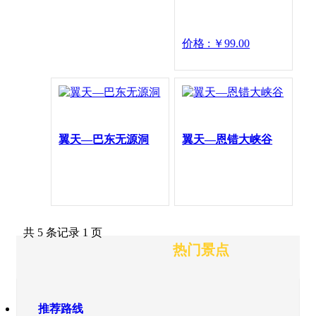
价格 : ￥99.00
翼天—巴东无源洞
翼天—恩错大峡谷
共 5 条记录 1 页
热门景点
推荐路线